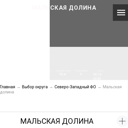
МАЛЬСКАЯ ДОЛИНА
Общая
Число трасс
Высшая точка
Подъемники
Сезон
95 м
0
длина
1,8
4
24.12-
км
24.03
Главная
→
Выбор округа
→
Северо-Западный ФО
→
Мальская
долина
МАЛЬСКАЯ ДОЛИНА