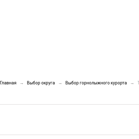
Общая длина
0,68
км
Главная
→
Выбор округа
→
Выбор горнолыжного курорта
→