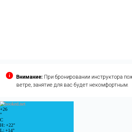
Внимание:
При бронировании инструктора пожа
ветре, занятие для вас будет некомфортным.
+
26
°
C
H:
+
22°
L:
+
14°