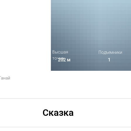
Число трасс
Высшая
Подъемники
точка
1
202 м
1
Танай
Сказка