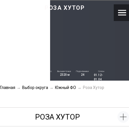
РОЗА ХУТОР
Общая
Число трасс
Высшая точка
Подъемники
Сезон
2320 м
24
длина
77
40
01.12-
км
01.04
Главная
→
Выбор округа
→
Южный ФО
→
Роза Хутор
РОЗА ХУТОР