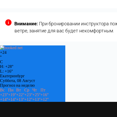
Внимание:
При бронировании инструктора пожа
ветре, занятие для вас будет некомфортным.
+
24
°
C
H:
+
28°
L:
+
16°
Екатеринбург
Суббота, 08 Август
Прогноз на неделю
Вс
Пн
Вт
Ср
Чт
Пт
+
23°
+
19°
+
22°
+
23°
+
25°
+
16°
+
14°
+
14°
+
13°
+
12°
+
13°
+
12°