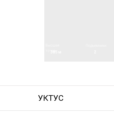
Число трасс
Высшая
Подъемники
точка
4
385 м
2
УКТУС