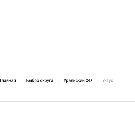
Общая длина
2,3 км
Главная
→
Выбор округа
→
Уральский ФО
→
Уктус